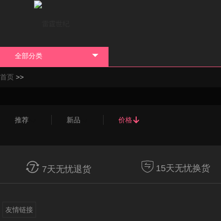
全部分类

>>
首页
推荐

新品

价格



15天无忧换货
7天无忧退货
友情链接