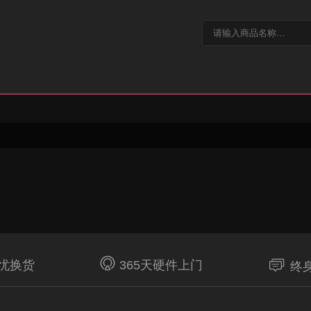


无忧换货
365天硬件上门
终