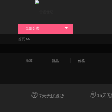
全部分类

>>
首页
推荐

新品

价格



15天
7天无忧退货